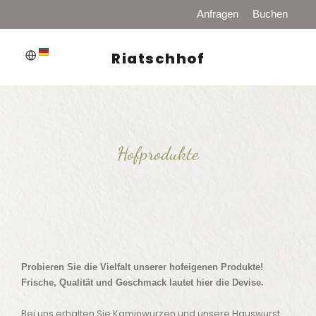
Anfragen
Buchen
Riatschhof
WILLKOMMEN
PREISE
Hofprodukte
HOFPRODUKTE
ZIMMER-APPARTEMENTS
FRÜHSTÜCK UND HALBPENSION
RESTAURANT
Probieren Sie die Vielfalt unserer hofeigenen Produkte!
SAUNA
Frische, Qualität und Geschmack lautet hier die Devise.
Bei uns erhalten Sie Kaminwurzen und unsere Hauswurst