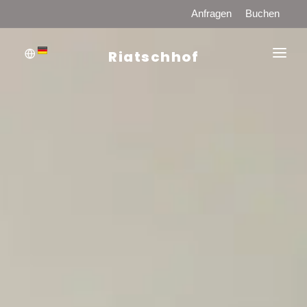
Anfragen
Buchen
Riatschhof
WILLKOMMEN
PREISE
HOFPRODUKTE
ZIMMER-APPARTEMENTS
FRÜHSTÜCK UND HALBPENSION
RESTAURANT
SAUNA