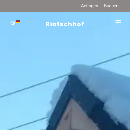
Anfragen
Buchen
Riatschhof
WILLKOMMEN
PREISE
HOFPRODUKTE
ZIMMER-APPARTEMENTS
FRÜHSTÜCK UND HALBPENSION
RESTAURANT
SAUNA